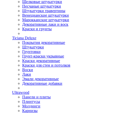
Шелковые штукатурки
Песчаные штукатурки
Штукатурки травертины
Венецианские штукатурки
Марокканские штукатурки
Декоративные лаки и воск
Краски и грунты
Ticiana Deluxe
Покрытия декоративные
Штукатурки
Грунтовки
Грунт-краски укрывные
Краски декоративные
Краски для стен и потолков
Воски
Лаки
Эмали декоративные
Декоративные добавки
Ultrawood
Панели и плиты
Плинтусы
Молдинги
Карнизы