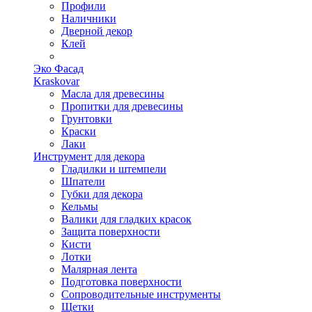
Профили
Наличники
Дверной декор
Клей
Эко Фасад
Kraskovar
Масла для древесины
Пропитки для древесины
Грунтовки
Краски
Лаки
Инструмент для декора
Гладилки и штемпели
Шпатели
Губки для декора
Кельмы
Валики для гладких красок
Защита поверхности
Кисти
Лотки
Малярная лента
Подготовка поверхности
Сопроводительные инструменты
Щетки