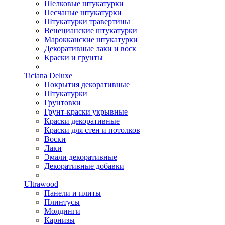
Шелковые штукатурки
Песчаные штукатурки
Штукатурки травертины
Венецианские штукатурки
Марокканские штукатурки
Декоративные лаки и воск
Краски и грунты
Ticiana Deluxe
Покрытия декоративные
Штукатурки
Грунтовки
Грунт-краски укрывные
Краски декоративные
Краски для стен и потолков
Воски
Лаки
Эмали декоративные
Декоративные добавки
Ultrawood
Панели и плиты
Плинтусы
Молдинги
Карнизы