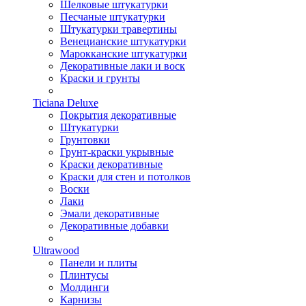
Шелковые штукатурки
Песчаные штукатурки
Штукатурки травертины
Венецианские штукатурки
Марокканские штукатурки
Декоративные лаки и воск
Краски и грунты
Ticiana Deluxe
Покрытия декоративные
Штукатурки
Грунтовки
Грунт-краски укрывные
Краски декоративные
Краски для стен и потолков
Воски
Лаки
Эмали декоративные
Декоративные добавки
Ultrawood
Панели и плиты
Плинтусы
Молдинги
Карнизы