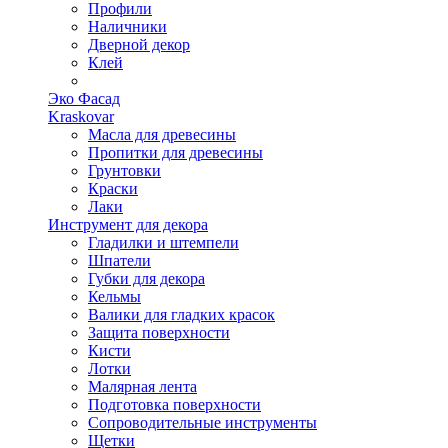
Профили
Наличники
Дверной декор
Клей
Эко Фасад
Kraskovar
Масла для древесины
Пропитки для древесины
Грунтовки
Краски
Лаки
Инструмент для декора
Гладилки и штемпели
Шпатели
Губки для декора
Кельмы
Валики для гладких красок
Защита поверхности
Кисти
Лотки
Малярная лента
Подготовка поверхности
Сопроводительные инструменты
Щетки