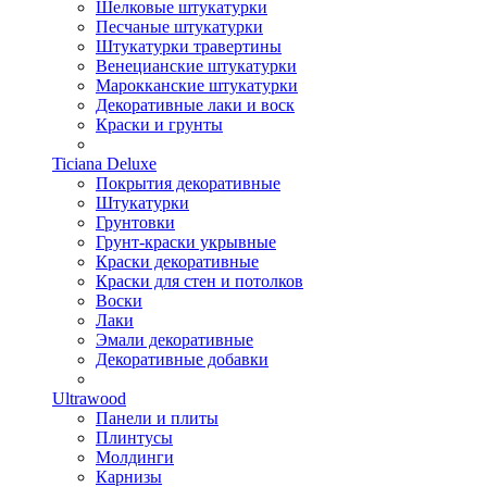
Шелковые штукатурки
Песчаные штукатурки
Штукатурки травертины
Венецианские штукатурки
Марокканские штукатурки
Декоративные лаки и воск
Краски и грунты
Ticiana Deluxe
Покрытия декоративные
Штукатурки
Грунтовки
Грунт-краски укрывные
Краски декоративные
Краски для стен и потолков
Воски
Лаки
Эмали декоративные
Декоративные добавки
Ultrawood
Панели и плиты
Плинтусы
Молдинги
Карнизы