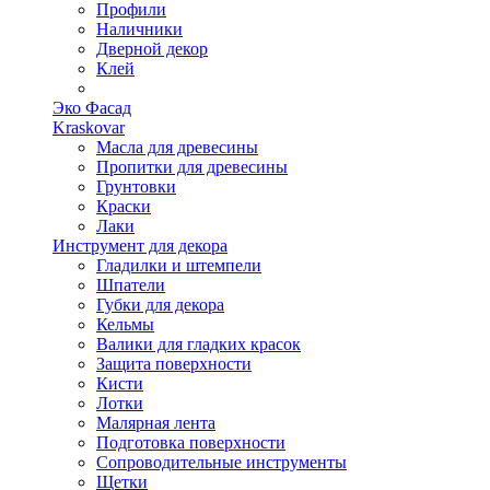
Профили
Наличники
Дверной декор
Клей
Эко Фасад
Kraskovar
Масла для древесины
Пропитки для древесины
Грунтовки
Краски
Лаки
Инструмент для декора
Гладилки и штемпели
Шпатели
Губки для декора
Кельмы
Валики для гладких красок
Защита поверхности
Кисти
Лотки
Малярная лента
Подготовка поверхности
Сопроводительные инструменты
Щетки