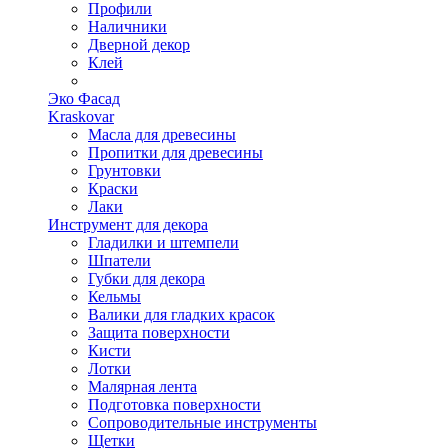
Профили
Наличники
Дверной декор
Клей
Эко Фасад
Kraskovar
Масла для древесины
Пропитки для древесины
Грунтовки
Краски
Лаки
Инструмент для декора
Гладилки и штемпели
Шпатели
Губки для декора
Кельмы
Валики для гладких красок
Защита поверхности
Кисти
Лотки
Малярная лента
Подготовка поверхности
Сопроводительные инструменты
Щетки