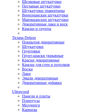
Шелковые штукатурки
Песчаные штукатурки
Штукатурки травертины
Венецианские штукатурки
Марокканские штукатурки
Декоративные лаки и воск
Краски и грунты
Ticiana Deluxe
Покрытия декоративные
Штукатурки
Грунтовки
Грунт-краски укрывные
Краски декоративные
Краски для стен и потолков
Воски
Лаки
Эмали декоративные
Декоративные добавки
Ultrawood
Панели и плиты
Плинтусы
Молдинги
Карнизы