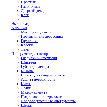
Профили
Наличники
Дверной декор
Клей
Эко Фасад
Kraskovar
Масла для древесины
Пропитки для древесины
Грунтовки
Краски
Лаки
Инструмент для декора
Гладилки и штемпели
Шпатели
Губки для декора
Кельмы
Валики для гладких красок
Защита поверхности
Кисти
Лотки
Малярная лента
Подготовка поверхности
Сопроводительные инструменты
Щетки