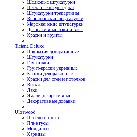
Шелковые штукатурки
Песчаные штукатурки
Штукатурки травертины
Венецианские штукатурки
Марокканские штукатурки
Декоративные лаки и воск
Краски и грунты
Ticiana Deluxe
Покрытия декоративные
Штукатурки
Грунтовки
Грунт-краски укрывные
Краски декоративные
Краски для стен и потолков
Воски
Лаки
Эмали декоративные
Декоративные добавки
Ultrawood
Панели и плиты
Плинтусы
Молдинги
Карнизы