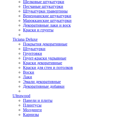
Шелковые штукатурки
Песчаные штукатурки
Штукатурки травертины
Венецианские штукатурки
Марокканские штукатурки
Декоративные лаки и воск
Краски и грунты
Ticiana Deluxe
Покрытия декоративные
Штукатурки
Грунтовки
Грунт-краски укрывные
Краски декоративные
Краски для стен и потолков
Воски
Лаки
Эмали декоративные
Декоративные добавки
Ultrawood
Панели и плиты
Плинтусы
Молдинги
Карнизы