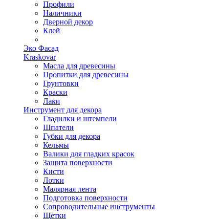
Профили
Наличники
Дверной декор
Клей
Эко Фасад
Kraskovar
Масла для древесины
Пропитки для древесины
Грунтовки
Краски
Лаки
Инструмент для декора
Гладилки и штемпели
Шпатели
Губки для декора
Кельмы
Валики для гладких красок
Защита поверхности
Кисти
Лотки
Малярная лента
Подготовка поверхности
Сопроводительные инструменты
Щетки