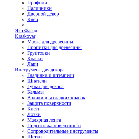
Профили
Наличники
Дверной декор
Клей
Эко Фасад
Kraskovar
Масла для древесины
Пропитки для древесины
Грунтовки
Краски
Лаки
Инструмент для декора
Гладилки и штемпели
Шпатели
Губки для декора
Кельмы
Валики для гладких красок
Защита поверхности
Кисти
Лотки
Малярная лента
Подготовка поверхности
Сопроводительные инструменты
Щетки