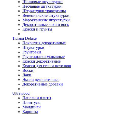
Шелковые штукатурки
Песчаные штукатурки
Штукатурки травертины
Венецианские штукатурки
Марокканские штукатурки
Декоративные лаки и воск
Краски и грунты
Ticiana Deluxe
Покрытия декоративные
Штукатурки
Грунтовки
Грунт-краски укрывные
Краски декоративные
Краски для стен и потолков
Воски
Лаки
Эмали декоративные
Декоративные добавки
Ultrawood
Панели и плиты
Плинтусы
Молдинги
Карнизы