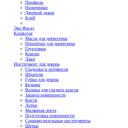
Профили
Наличники
Дверной декор
Клей
Эко Фасад
Kraskovar
Масла для древесины
Пропитки для древесины
Грунтовки
Краски
Лаки
Инструмент для декора
Гладилки и штемпели
Шпатели
Губки для декора
Кельмы
Валики для гладких красок
Защита поверхности
Кисти
Лотки
Малярная лента
Подготовка поверхности
Сопроводительные инструменты
Щетки