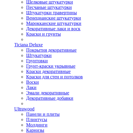
Шелковые штукатурки
Песчаные штукатурки
Штукатурки травертины
Венецианские штукатурки
Марокканские штукатурки
Декоративные лаки и воск
Краски и грунты
Ticiana Deluxe
Покрытия декоративные
Штукатурки
Грунтовки
Грунт-краски укрывные
Краски декоративные
Краски для стен и потолков
Воски
Лаки
Эмали декоративные
Декоративные добавки
Ultrawood
Панели и плиты
Плинтусы
Молдинги
Карнизы