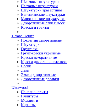
Шелковые штукатурки
Песчаные штукатурки
Штукатурки травертины
Венецианские штукатурки
Марокканские штукатурки
Декоративные лаки и воск
Краски и грунты
Ticiana Deluxe
Покрытия декоративные
Штукатурки
Грунтовки
Грунт-краски укрывные
Краски декоративные
Краски для стен и потолков
Воски
Лаки
Эмали декоративные
Декоративные добавки
Ultrawood
Панели и плиты
Плинтусы
Молдинги
Карнизы