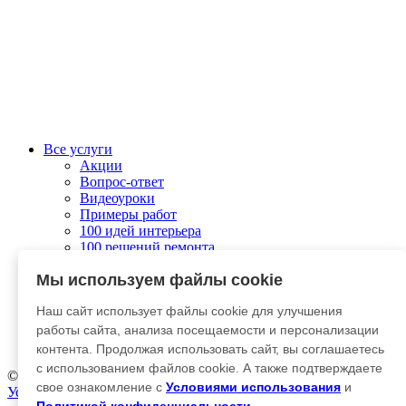
Все услуги
Акции
Вопрос-ответ
Видеоуроки
Примеры работ
100 идей интерьера
100 решений ремонта
Колеровка
Мы используем файлы cookie
О компании
Связаться с нами
Наш сайт использует файлы cookie для улучшения
Отправить заявку
Личный кабинет
работы сайта, анализа посещаемости и персонализации
Гарантия и возврат
контента. Продолжая использовать сайт, вы соглашаетесь
с использованием файлов cookie. А также подтверждаете
© 2012-2025 Kraska-Dekor
свое ознакомление с
Условиями использования
и
Условия использования
|
Политика конфиденциальности