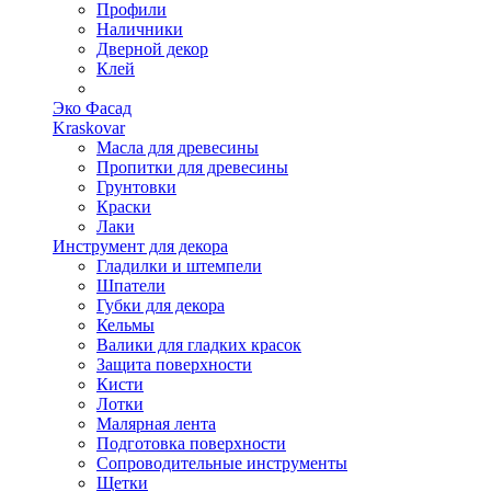
Профили
Наличники
Дверной декор
Клей
Эко Фасад
Kraskovar
Масла для древесины
Пропитки для древесины
Грунтовки
Краски
Лаки
Инструмент для декора
Гладилки и штемпели
Шпатели
Губки для декора
Кельмы
Валики для гладких красок
Защита поверхности
Кисти
Лотки
Малярная лента
Подготовка поверхности
Сопроводительные инструменты
Щетки