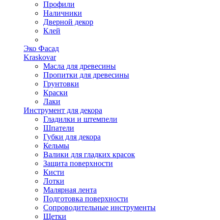
Профили
Наличники
Дверной декор
Клей
Эко Фасад
Kraskovar
Масла для древесины
Пропитки для древесины
Грунтовки
Краски
Лаки
Инструмент для декора
Гладилки и штемпели
Шпатели
Губки для декора
Кельмы
Валики для гладких красок
Защита поверхности
Кисти
Лотки
Малярная лента
Подготовка поверхности
Сопроводительные инструменты
Щетки