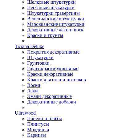
Шелковые штукатурки
Песчаные штукатурки
Штукатурки травертины
Венецианские штукатурки
Марокканские штукатурки
Декоративные лаки и воск
Краски и грунты
Ticiana Deluxe
Покрытия декоративные
Штукатурки
Грунтовки
Грунт-краски укрывные
Краски декоративные
Краски для стен и потолков
Воски
Лаки
Эмали декоративные
Декоративные добавки
Ultrawood
Панели и плиты
Плинтусы
Молдинги
Карнизы