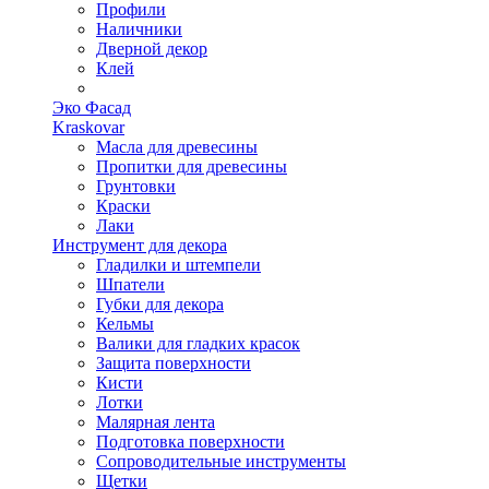
Профили
Наличники
Дверной декор
Клей
Эко Фасад
Kraskovar
Масла для древесины
Пропитки для древесины
Грунтовки
Краски
Лаки
Инструмент для декора
Гладилки и штемпели
Шпатели
Губки для декора
Кельмы
Валики для гладких красок
Защита поверхности
Кисти
Лотки
Малярная лента
Подготовка поверхности
Сопроводительные инструменты
Щетки