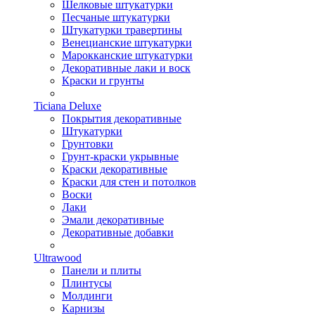
Шелковые штукатурки
Песчаные штукатурки
Штукатурки травертины
Венецианские штукатурки
Марокканские штукатурки
Декоративные лаки и воск
Краски и грунты
Ticiana Deluxe
Покрытия декоративные
Штукатурки
Грунтовки
Грунт-краски укрывные
Краски декоративные
Краски для стен и потолков
Воски
Лаки
Эмали декоративные
Декоративные добавки
Ultrawood
Панели и плиты
Плинтусы
Молдинги
Карнизы