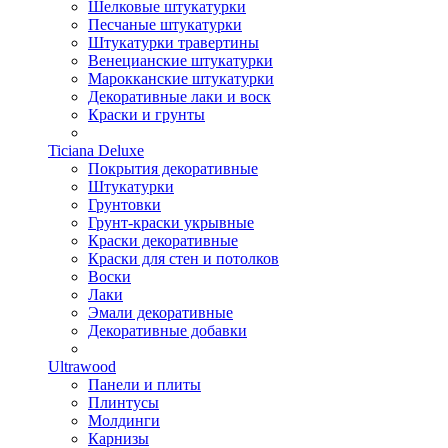
Шелковые штукатурки
Песчаные штукатурки
Штукатурки травертины
Венецианские штукатурки
Марокканские штукатурки
Декоративные лаки и воск
Краски и грунты
Ticiana Deluxe
Покрытия декоративные
Штукатурки
Грунтовки
Грунт-краски укрывные
Краски декоративные
Краски для стен и потолков
Воски
Лаки
Эмали декоративные
Декоративные добавки
Ultrawood
Панели и плиты
Плинтусы
Молдинги
Карнизы