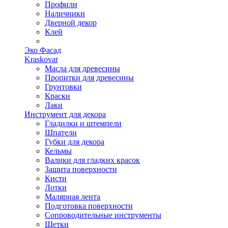
Профили
Наличники
Дверной декор
Клей
Эко Фасад
Kraskovar
Масла для древесины
Пропитки для древесины
Грунтовки
Краски
Лаки
Инструмент для декора
Гладилки и штемпели
Шпатели
Губки для декора
Кельмы
Валики для гладких красок
Защита поверхности
Кисти
Лотки
Малярная лента
Подготовка поверхности
Сопроводительные инструменты
Щетки