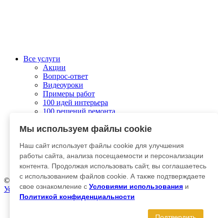
Все услуги
Акции
Вопрос-ответ
Видеоуроки
Примеры работ
100 идей интерьера
100 решений ремонта
Колеровка
Мы используем файлы cookie
О компании
Связаться с нами
Наш сайт использует файлы cookie для улучшения
Отправить заявку
Личный кабинет
работы сайта, анализа посещаемости и персонализации
Гарантия и возврат
контента. Продолжая использовать сайт, вы соглашаетесь
с использованием файлов cookie. А также подтверждаете
© 2012-2025 Kraska-Dekor
свое ознакомление с
Условиями использования
и
Условия использования
|
Политика конфиденциальности
Политикой конфиденциальности
Главная
Каталог
Подтвердить