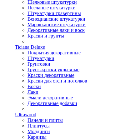
Шелковые штукатурки
Песчаные штукатурки
Штукатурки травертины
Венецианские штукатурки
Марокканские штукатурки
Декоративные лаки и воск
Краски и грунты
Ticiana Deluxe
Покрытия декоративные
Штукатурки
Грунтовки
Грунт-краски укрывные
Краски декоративные
Краски для стен и потолков
Воски
Лаки
Эмали декоративные
Декоративные добавки
Ultrawood
Панели и плиты
Плинтусы
Молдинги
Карнизы