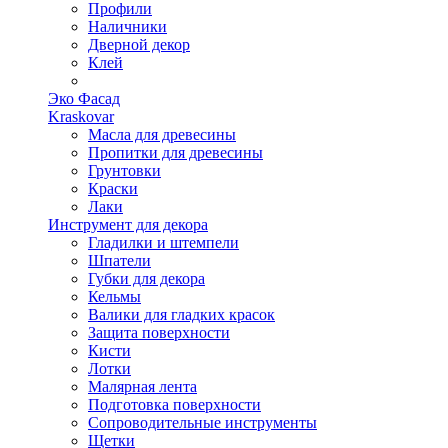
Профили
Наличники
Дверной декор
Клей
Эко Фасад
Kraskovar
Масла для древесины
Пропитки для древесины
Грунтовки
Краски
Лаки
Инструмент для декора
Гладилки и штемпели
Шпатели
Губки для декора
Кельмы
Валики для гладких красок
Защита поверхности
Кисти
Лотки
Малярная лента
Подготовка поверхности
Сопроводительные инструменты
Щетки