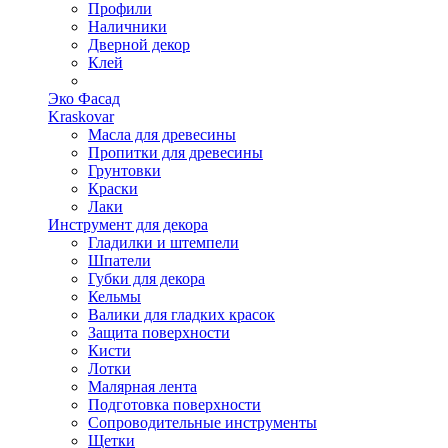
Профили
Наличники
Дверной декор
Клей
Эко Фасад
Kraskovar
Масла для древесины
Пропитки для древесины
Грунтовки
Краски
Лаки
Инструмент для декора
Гладилки и штемпели
Шпатели
Губки для декора
Кельмы
Валики для гладких красок
Защита поверхности
Кисти
Лотки
Малярная лента
Подготовка поверхности
Сопроводительные инструменты
Щетки