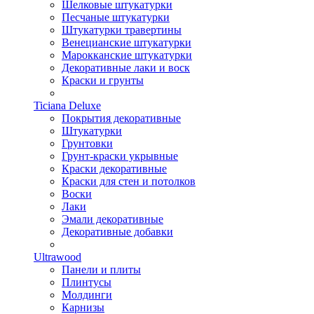
Шелковые штукатурки
Песчаные штукатурки
Штукатурки травертины
Венецианские штукатурки
Марокканские штукатурки
Декоративные лаки и воск
Краски и грунты
Ticiana Deluxe
Покрытия декоративные
Штукатурки
Грунтовки
Грунт-краски укрывные
Краски декоративные
Краски для стен и потолков
Воски
Лаки
Эмали декоративные
Декоративные добавки
Ultrawood
Панели и плиты
Плинтусы
Молдинги
Карнизы