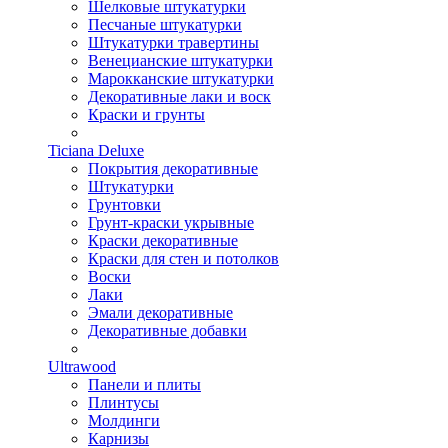
Шелковые штукатурки
Песчаные штукатурки
Штукатурки травертины
Венецианские штукатурки
Марокканские штукатурки
Декоративные лаки и воск
Краски и грунты
Ticiana Deluxe
Покрытия декоративные
Штукатурки
Грунтовки
Грунт-краски укрывные
Краски декоративные
Краски для стен и потолков
Воски
Лаки
Эмали декоративные
Декоративные добавки
Ultrawood
Панели и плиты
Плинтусы
Молдинги
Карнизы