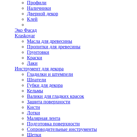
Профили
Наличники
Дверной декор
Клей
Эко Фасад
Kraskovar
Масла для древесины
Пропитки для древесины
Грунтовки
Краски
Лаки
Инструмент для декора
Гладилки и штемпели
Шпатели
Губки для декора
Кельмы
Валики для гладких красок
Защита поверхности
Кисти
Лотки
Малярная лента
Подготовка поверхности
Сопроводительные инструменты
Щетки