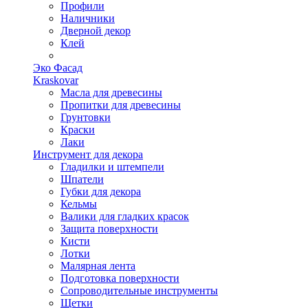
Профили
Наличники
Дверной декор
Клей
Эко Фасад
Kraskovar
Масла для древесины
Пропитки для древесины
Грунтовки
Краски
Лаки
Инструмент для декора
Гладилки и штемпели
Шпатели
Губки для декора
Кельмы
Валики для гладких красок
Защита поверхности
Кисти
Лотки
Малярная лента
Подготовка поверхности
Сопроводительные инструменты
Щетки