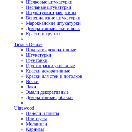
Шелковые штукатурки
Песчаные штукатурки
Штукатурки травертины
Венецианские штукатурки
Марокканские штукатурки
Декоративные лаки и воск
Краски и грунты
Ticiana Deluxe
Покрытия декоративные
Штукатурки
Грунтовки
Грунт-краски укрывные
Краски декоративные
Краски для стен и потолков
Воски
Лаки
Эмали декоративные
Декоративные добавки
Ultrawood
Панели и плиты
Плинтусы
Молдинги
Карнизы