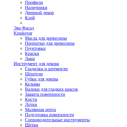
Профили
Наличники
Дверной декор
Клей
Эко Фасад
Kraskovar
Масла для древесины
Пропитки для древесины
Грунтовки
Краски
Лаки
Инструмент для декора
Гладилки и штемпели
Шпатели
Губки для декора
Кельмы
Валики для гладких красок
Защита поверхности
Кисти
Лотки
Малярная лента
Подготовка поверхности
Сопроводительные инструменты
Щетки