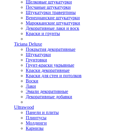
Шелковые штукатурки
Песчаные штукатурки
Штукатурки травертины
Венецианские штукатурки
Марокканские штукатурки
Декоративные лаки и воск
Краски и грунты
Ticiana Deluxe
Покрытия декоративные
Штукатурки
Грунтовки
Грунт-краски укрывные
Краски декоративные
Краски для стен и потолков
Воски
Лаки
Эмали декоративные
Декоративные добавки
Ultrawood
Панели и плиты
Плинтусы
Молдинги
Карнизы