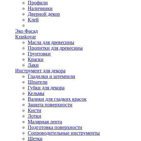
Профили
Наличники
Дверной декор
Клей
Эко Фасад
Kraskovar
Масла для древесины
Пропитки для древесины
Грунтовки
Краски
Лаки
Инструмент для декора
Гладилки и штемпели
Шпатели
Губки для декора
Кельмы
Валики для гладких красок
Защита поверхности
Кисти
Лотки
Малярная лента
Подготовка поверхности
Сопроводительные инструменты
Щетки