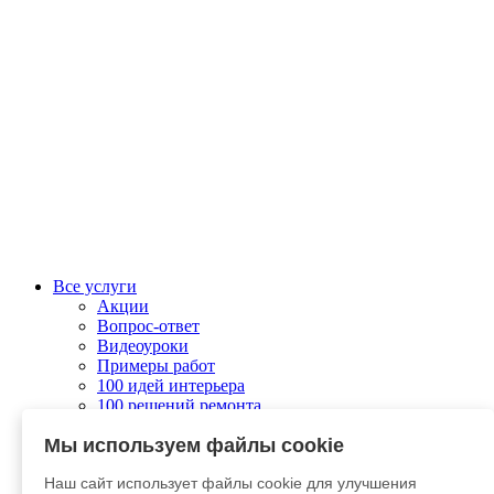
Все услуги
Акции
Вопрос-ответ
Видеоуроки
Примеры работ
100 идей интерьера
100 решений ремонта
Колеровка
Мы используем файлы cookie
О компании
Связаться с нами
Наш сайт использует файлы cookie для улучшения
Отправить заявку