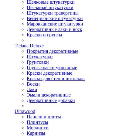
Шелковые штукатурки
Песчаные штукатурки
Штукатурки травертины
Венецианские штукатурки
Марокканские штукатурки
Декоративные лаки и воск
Краски и грунты
Ticiana Deluxe
Покрытия декоративные
Штукатурки
Грунтовки
Грунт-краски укрывные
Краски декоративные
Краски для стен и потолков
Воски
Лаки
Эмали декоративные
Декоративные добавки
Ultrawood
Панели и плиты
Плинтусы
Молдинги
Карнизы