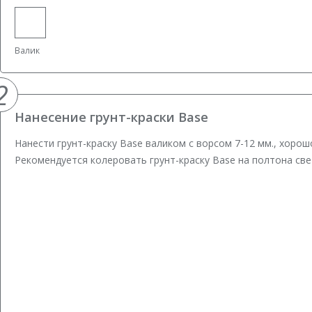
Валик
2
Нанесение грунт-краски Base
Нанести грунт-краску Base валиком с ворсом 7-12 мм., хоро
Рекомендуется колеровать грунт-краску Base на полтона св