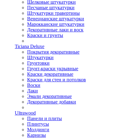
Шелковые штукатурки
Песчаные штукатурки
Штукатурки травертины
Венецианские штукатурки
Марокканские штукатурки
Декоративные лаки и воск
Краски и грунты
Ticiana Deluxe
Покрытия декоративные
Штукатурки
Грунтовки
Грунт-краски укрывные
Краски декоративные
Краски для стен и потолков
Воски
Лаки
Эмали декоративные
Декоративные добавки
Ultrawood
Панели и плиты
Плинтусы
Молдинги
Карнизы