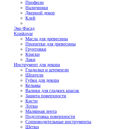
Профили
Наличники
Дверной декор
Клей
Эко Фасад
Kraskovar
Масла для древесины
Пропитки для древесины
Грунтовки
Краски
Лаки
Инструмент для декора
Гладилки и штемпели
Шпатели
Губки для декора
Кельмы
Валики для гладких красок
Защита поверхности
Кисти
Лотки
Малярная лента
Подготовка поверхности
Сопроводительные инструменты
Щетки