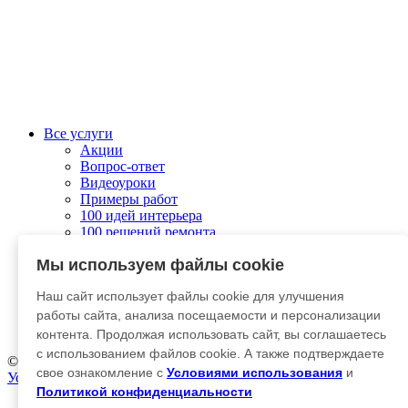
Все услуги
Акции
Вопрос-ответ
Видеоуроки
Примеры работ
100 идей интерьера
100 решений ремонта
Колеровка
Мы используем файлы cookie
О компании
Связаться с нами
Наш сайт использует файлы cookie для улучшения
Отправить заявку
Личный кабинет
работы сайта, анализа посещаемости и персонализации
Гарантия и возврат
контента. Продолжая использовать сайт, вы соглашаетесь
с использованием файлов cookie. А также подтверждаете
© 2012-2025 Kraska-Dekor
свое ознакомление с
Условиями использования
и
Условия использования
|
Политика конфиденциальности
Политикой конфиденциальности