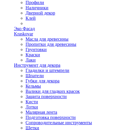
Профили
Наличники
Дверной декор
Клей
Эко Фасад
Kraskovar
Масла для древесины
Пропитки для древесины
Грунтовки
Краски
Лаки
Инструмент для декора
Гладилки и штемпели
Шпатели
Губки для декора
Кельмы
Валики для гладких красок
Защита поверхности
Кисти
Лотки
Малярная лента
Подготовка поверхности
Сопроводительные инструменты
Щетки