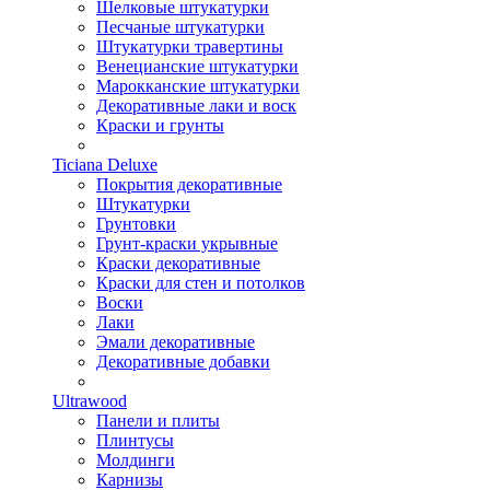
Шелковые штукатурки
Песчаные штукатурки
Штукатурки травертины
Венецианские штукатурки
Марокканские штукатурки
Декоративные лаки и воск
Краски и грунты
Ticiana Deluxe
Покрытия декоративные
Штукатурки
Грунтовки
Грунт-краски укрывные
Краски декоративные
Краски для стен и потолков
Воски
Лаки
Эмали декоративные
Декоративные добавки
Ultrawood
Панели и плиты
Плинтусы
Молдинги
Карнизы