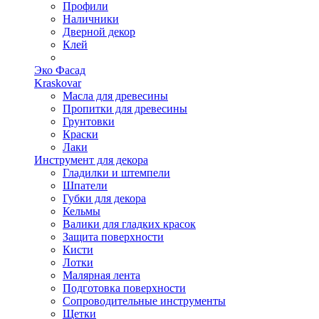
Профили
Наличники
Дверной декор
Клей
Эко Фасад
Kraskovar
Масла для древесины
Пропитки для древесины
Грунтовки
Краски
Лаки
Инструмент для декора
Гладилки и штемпели
Шпатели
Губки для декора
Кельмы
Валики для гладких красок
Защита поверхности
Кисти
Лотки
Малярная лента
Подготовка поверхности
Сопроводительные инструменты
Щетки