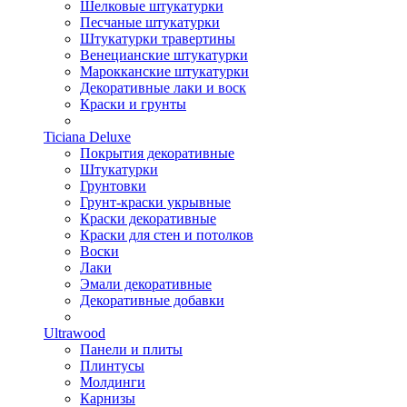
Шелковые штукатурки
Песчаные штукатурки
Штукатурки травертины
Венецианские штукатурки
Марокканские штукатурки
Декоративные лаки и воск
Краски и грунты
Ticiana Deluxe
Покрытия декоративные
Штукатурки
Грунтовки
Грунт-краски укрывные
Краски декоративные
Краски для стен и потолков
Воски
Лаки
Эмали декоративные
Декоративные добавки
Ultrawood
Панели и плиты
Плинтусы
Молдинги
Карнизы