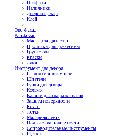
Профили
Наличники
Дверной декор
Клей
Эко Фасад
Kraskovar
Масла для древесины
Пропитки для древесины
Грунтовки
Краски
Лаки
Инструмент для декора
Гладилки и штемпели
Шпатели
Губки для декора
Кельмы
Валики для гладких красок
Защита поверхности
Кисти
Лотки
Малярная лента
Подготовка поверхности
Сопроводительные инструменты
Щетки