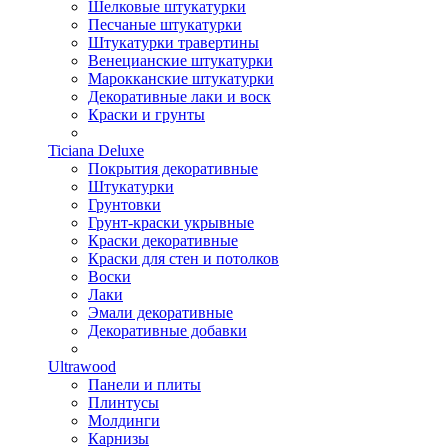
Шелковые штукатурки
Песчаные штукатурки
Штукатурки травертины
Венецианские штукатурки
Марокканские штукатурки
Декоративные лаки и воск
Краски и грунты
Ticiana Deluxe
Покрытия декоративные
Штукатурки
Грунтовки
Грунт-краски укрывные
Краски декоративные
Краски для стен и потолков
Воски
Лаки
Эмали декоративные
Декоративные добавки
Ultrawood
Панели и плиты
Плинтусы
Молдинги
Карнизы