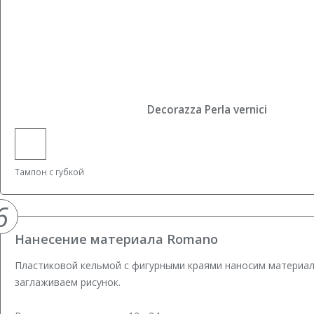
Decorazza Perla vernici
Тампон с губкой
6
Нанесение материала Romano
Пластиковой кельмой с фигурными краями наносим материа
заглаживаем рисунок.