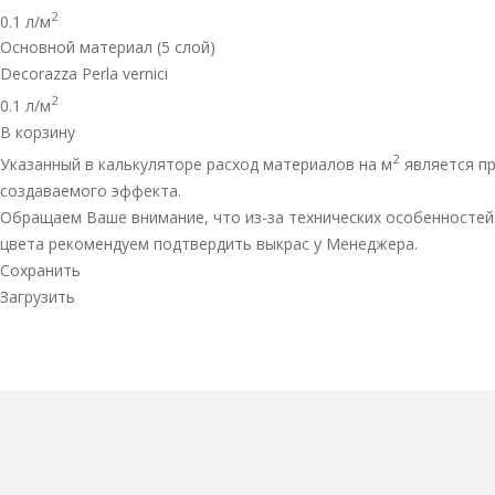
2
0.1
л/м
Основной материал (5 слой)
Decorazza Perla vernici
2
0.1
л/м
В корзину
2
Указанный в калькуляторе расход материалов на м
является пр
создаваемого эффекта.
Обращаем Ваше внимание, что из-за технических особенностей
цвета рекомендуем подтвердить выкрас у Менеджера.
Сохранить
Загрузить