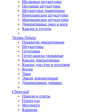
Шелковые штукатурки
Песчаные штукатурки
Штукатурки травертины
Венецианские штукатурки
Марокканские штукатурки
Декоративные лаки и воск
Краски и грунты
Ticiana Deluxe
Покрытия декоративные
Штукатурки
Грунтовки
Грунт-краски укрывные
Краски декоративные
Краски для стен и потолков
Воски
Лаки
Эмали декоративные
Декоративные добавки
Ultrawood
Панели и плиты
Плинтусы
Молдинги
Карнизы