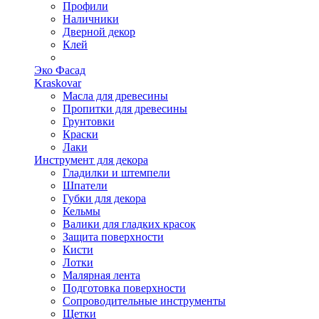
Профили
Наличники
Дверной декор
Клей
Эко Фасад
Kraskovar
Масла для древесины
Пропитки для древесины
Грунтовки
Краски
Лаки
Инструмент для декора
Гладилки и штемпели
Шпатели
Губки для декора
Кельмы
Валики для гладких красок
Защита поверхности
Кисти
Лотки
Малярная лента
Подготовка поверхности
Сопроводительные инструменты
Щетки