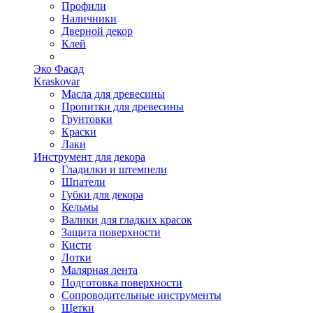
Профили
Наличники
Дверной декор
Клей
Эко Фасад
Kraskovar
Масла для древесины
Пропитки для древесины
Грунтовки
Краски
Лаки
Инструмент для декора
Гладилки и штемпели
Шпатели
Губки для декора
Кельмы
Валики для гладких красок
Защита поверхности
Кисти
Лотки
Малярная лента
Подготовка поверхности
Сопроводительные инструменты
Щетки