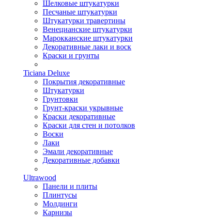
Шелковые штукатурки
Песчаные штукатурки
Штукатурки травертины
Венецианские штукатурки
Марокканские штукатурки
Декоративные лаки и воск
Краски и грунты
Ticiana Deluxe
Покрытия декоративные
Штукатурки
Грунтовки
Грунт-краски укрывные
Краски декоративные
Краски для стен и потолков
Воски
Лаки
Эмали декоративные
Декоративные добавки
Ultrawood
Панели и плиты
Плинтусы
Молдинги
Карнизы