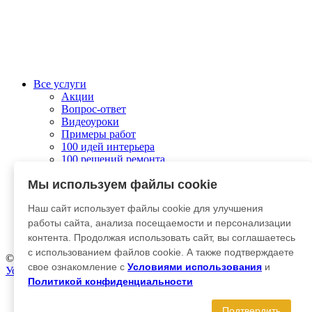
Все услуги
Акции
Вопрос-ответ
Видеоуроки
Примеры работ
100 идей интерьера
100 решений ремонта
Колеровка
Мы используем файлы cookie
О компании
Связаться с нами
Наш сайт использует файлы cookie для улучшения
Отправить заявку
Личный кабинет
работы сайта, анализа посещаемости и персонализации
Гарантия и возврат
контента. Продолжая использовать сайт, вы соглашаетесь
с использованием файлов cookie. А также подтверждаете
© 2012-2025 Kraska-Dekor
свое ознакомление с
Условиями использования
и
Условия использования
|
Политика конфиденциальности
Политикой конфиденциальности
Главная
Каталог
Подтвердить