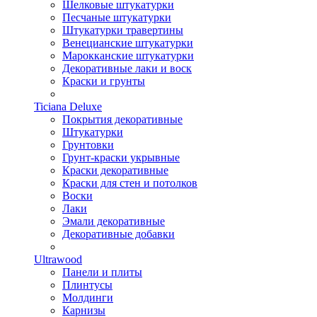
Шелковые штукатурки
Песчаные штукатурки
Штукатурки травертины
Венецианские штукатурки
Марокканские штукатурки
Декоративные лаки и воск
Краски и грунты
Ticiana Deluxe
Покрытия декоративные
Штукатурки
Грунтовки
Грунт-краски укрывные
Краски декоративные
Краски для стен и потолков
Воски
Лаки
Эмали декоративные
Декоративные добавки
Ultrawood
Панели и плиты
Плинтусы
Молдинги
Карнизы