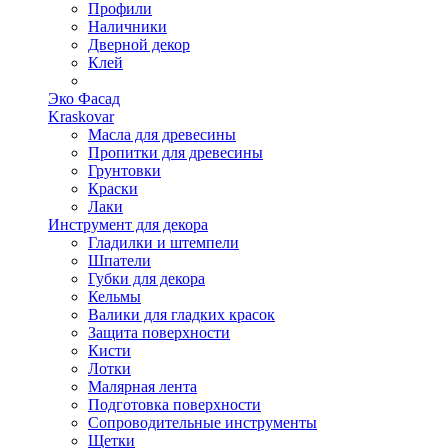
Профили
Наличники
Дверной декор
Клей
Эко Фасад
Kraskovar
Масла для древесины
Пропитки для древесины
Грунтовки
Краски
Лаки
Инструмент для декора
Гладилки и штемпели
Шпатели
Губки для декора
Кельмы
Валики для гладких красок
Защита поверхности
Кисти
Лотки
Малярная лента
Подготовка поверхности
Сопроводительные инструменты
Щетки