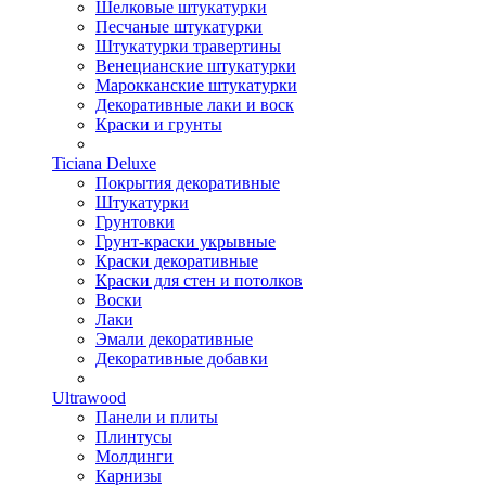
Шелковые штукатурки
Песчаные штукатурки
Штукатурки травертины
Венецианские штукатурки
Марокканские штукатурки
Декоративные лаки и воск
Краски и грунты
Ticiana Deluxe
Покрытия декоративные
Штукатурки
Грунтовки
Грунт-краски укрывные
Краски декоративные
Краски для стен и потолков
Воски
Лаки
Эмали декоративные
Декоративные добавки
Ultrawood
Панели и плиты
Плинтусы
Молдинги
Карнизы