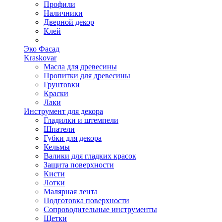
Профили
Наличники
Дверной декор
Клей
Эко Фасад
Kraskovar
Масла для древесины
Пропитки для древесины
Грунтовки
Краски
Лаки
Инструмент для декора
Гладилки и штемпели
Шпатели
Губки для декора
Кельмы
Валики для гладких красок
Защита поверхности
Кисти
Лотки
Малярная лента
Подготовка поверхности
Сопроводительные инструменты
Щетки