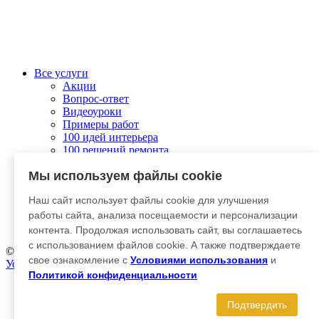
Все услуги
Акции
Вопрос-ответ
Видеоуроки
Примеры работ
100 идей интерьера
100 решений ремонта
Колеровка
Мы используем файлы cookie
О компании
Связаться с нами
Наш сайт использует файлы cookie для улучшения
Отправить заявку
Личный кабинет
работы сайта, анализа посещаемости и персонализации
Гарантия и возврат
контента. Продолжая использовать сайт, вы соглашаетесь
с использованием файлов cookie. А также подтверждаете
© 2012-2025 Kraska-Dekor
свое ознакомление с
Условиями использования
и
Условия использования
|
Политика конфиденциальности
Политикой конфиденциальности
Главная
Каталог
Подтвердить
Эффекты