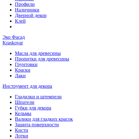
Профили
Наличники
Дверной декор
Клей
Эко Фасад
Kraskovar
Масла для древесины
Пропитки для древесины
Грунтовки
Краски
Лаки
Инструмент для декора
Гладилки и штемпели
Шпатели
Губки для декора
Кельмы
Валики для гладких красок
Защита поверхности
Кисти
Лотки