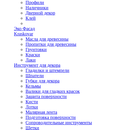
Профили
Наличники
Дверной декор
Клей
Эко Фасад
Kraskovar
Масла для древесины
Пропитки для древесины
Грунтовки
Краски
Лаки
Инструмент для декора
Гладилки и штемпели
Шпатели
Губки для декора
Кельмы
Валики для гладких красок
Защита поверхности
Кисти
Лотки
Малярная лента
Подготовка поверхности
Сопроводительные инструменты
Щетки