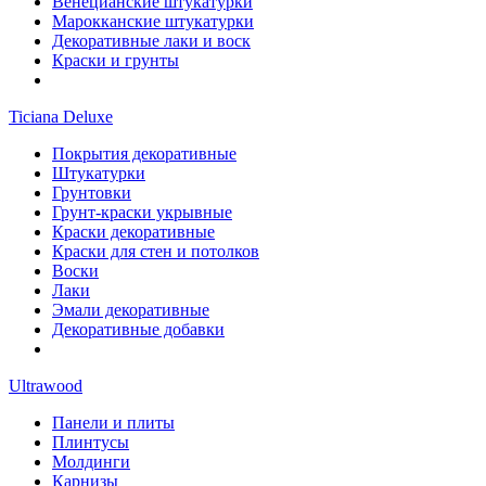
Венецианские штукатурки
Марокканские штукатурки
Декоративные лаки и воск
Краски и грунты
Ticiana Deluxe
Покрытия декоративные
Штукатурки
Грунтовки
Грунт-краски укрывные
Краски декоративные
Краски для стен и потолков
Воски
Лаки
Эмали декоративные
Декоративные добавки
Ultrawood
Панели и плиты
Плинтусы
Молдинги
Карнизы