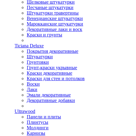
Шелковые штукатурки
Песчаные штукатурки
Штукатурки травертины
Венецианские штукатурки
Марокканские штукатурки
Декоративные лаки и воск
Краски и грунты
Ticiana Deluxe
Покрытия декоративные
Штукатурки
Грунтовки
Грунт-краски укрывные
Краски декоративные
Краски для стен и потолков
Воски
Лаки
Эмали декоративные
Декоративные добавки
Ultrawood
Панели и плиты
Плинтусы
Молдинги
Карнизы