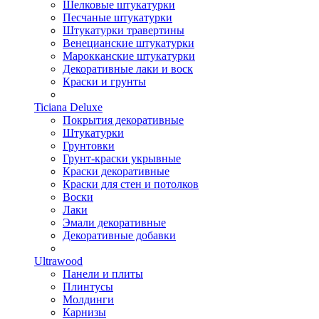
Шелковые штукатурки
Песчаные штукатурки
Штукатурки травертины
Венецианские штукатурки
Марокканские штукатурки
Декоративные лаки и воск
Краски и грунты
Ticiana Deluxe
Покрытия декоративные
Штукатурки
Грунтовки
Грунт-краски укрывные
Краски декоративные
Краски для стен и потолков
Воски
Лаки
Эмали декоративные
Декоративные добавки
Ultrawood
Панели и плиты
Плинтусы
Молдинги
Карнизы