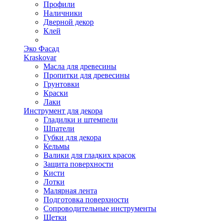
Профили
Наличники
Дверной декор
Клей
Эко Фасад
Kraskovar
Масла для древесины
Пропитки для древесины
Грунтовки
Краски
Лаки
Инструмент для декора
Гладилки и штемпели
Шпатели
Губки для декора
Кельмы
Валики для гладких красок
Защита поверхности
Кисти
Лотки
Малярная лента
Подготовка поверхности
Сопроводительные инструменты
Щетки