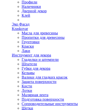
Профили
Наличники
Дверной декор
Клей
Эко Фасад
Kraskovar
Масла для древесины
Пропитки для древесины
Грунтовки
Краски
Лаки
Инструмент для декора
Гладилки и штемпели
Шпатели
Губки для декора
Кельмы
Валики для гладких красок
Защита поверхности
Кисти
Лотки
Малярная лента
Подготовка поверхности
Сопроводительные инструменты
Щетки