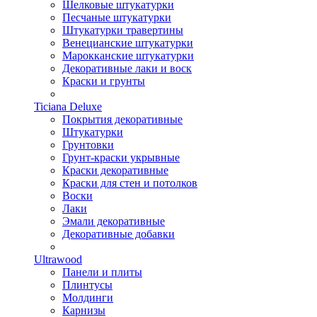
Шелковые штукатурки
Песчаные штукатурки
Штукатурки травертины
Венецианские штукатурки
Марокканские штукатурки
Декоративные лаки и воск
Краски и грунты
Ticiana Deluxe
Покрытия декоративные
Штукатурки
Грунтовки
Грунт-краски укрывные
Краски декоративные
Краски для стен и потолков
Воски
Лаки
Эмали декоративные
Декоративные добавки
Ultrawood
Панели и плиты
Плинтусы
Молдинги
Карнизы