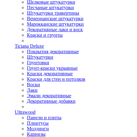
Шелковые штукатурки
Песчаные штукатурки
Штукатурки травертины
Венецианские штукатурки
Марокканские штукатурки
Декоративные лаки и воск
Краски и грунты
Ticiana Deluxe
Покрытия декоративные
Штукатурки
Грунтовки
Грунт-краски укрывные
Краски декоративные
Краски для стен и потолков
Воски
Лаки
Эмали декоративные
Декоративные добавки
Ultrawood
Панели и плиты
Плинтусы
Молдинги
Карнизы