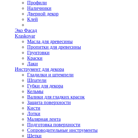
Профили
Наличники
Дверной декор
Клей
Эко Фасад
Kraskovar
Масла для древесины
Пропитки для древесины
Грунтовки
Краски
Лаки
Инструмент для декора
Гладилки и штемпели
Шпатели
Губки для декора
Кельмы
Валики для гладких красок
Защита поверхности
Кисти
Лотки
Малярная лента
Подготовка поверхности
Сопроводительные инструменты
Щетки