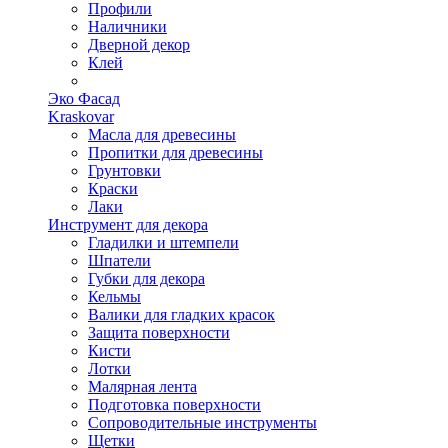
Профили
Наличники
Дверной декор
Клей
Эко Фасад
Kraskovar
Масла для древесины
Пропитки для древесины
Грунтовки
Краски
Лаки
Инструмент для декора
Гладилки и штемпели
Шпатели
Губки для декора
Кельмы
Валики для гладких красок
Защита поверхности
Кисти
Лотки
Малярная лента
Подготовка поверхности
Сопроводительные инструменты
Щетки