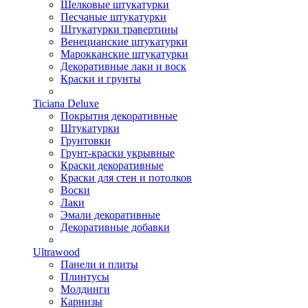
Шелковые штукатурки
Песчаные штукатурки
Штукатурки травертины
Венецианские штукатурки
Марокканские штукатурки
Декоративные лаки и воск
Краски и грунты
Ticiana Deluxe
Покрытия декоративные
Штукатурки
Грунтовки
Грунт-краски укрывные
Краски декоративные
Краски для стен и потолков
Воски
Лаки
Эмали декоративные
Декоративные добавки
Ultrawood
Панели и плиты
Плинтусы
Молдинги
Карнизы