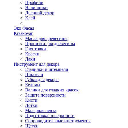
Профили
Наличники
Дверной декор
Клей
Эко Фасад
Kraskovar
Масла для древесины
Пропитки для древесины
Грунтовки
Краски
Лаки
Инструмент для декора
Гладилки и штемпели
Шпатели
Губки для декора
Кельмы
Валики для гладких красок
Защита поверхности
Кисти
Лотки
Малярная лента
Подготовка поверхности
Сопроводительные инструменты
Щетки