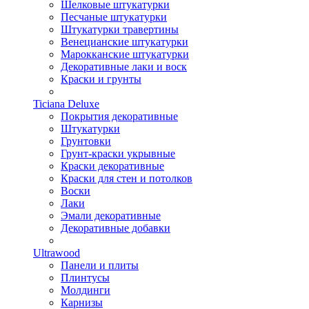
Шелковые штукатурки
Песчаные штукатурки
Штукатурки травертины
Венецианские штукатурки
Марокканские штукатурки
Декоративные лаки и воск
Краски и грунты
Ticiana Deluxe
Покрытия декоративные
Штукатурки
Грунтовки
Грунт-краски укрывные
Краски декоративные
Краски для стен и потолков
Воски
Лаки
Эмали декоративные
Декоративные добавки
Ultrawood
Панели и плиты
Плинтусы
Молдинги
Карнизы