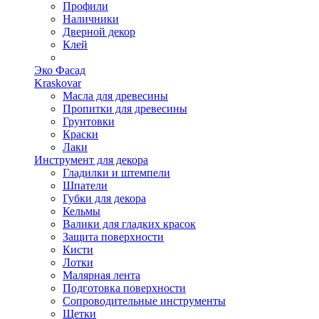
Профили
Наличники
Дверной декор
Клей
Эко Фасад
Kraskovar
Масла для древесины
Пропитки для древесины
Грунтовки
Краски
Лаки
Инструмент для декора
Гладилки и штемпели
Шпатели
Губки для декора
Кельмы
Валики для гладких красок
Защита поверхности
Кисти
Лотки
Малярная лента
Подготовка поверхности
Сопроводительные инструменты
Щетки