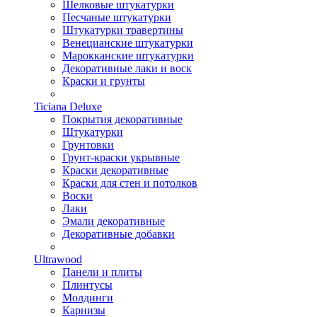
Шелковые штукатурки
Песчаные штукатурки
Штукатурки травертины
Венецианские штукатурки
Марокканские штукатурки
Декоративные лаки и воск
Краски и грунты
Ticiana Deluxe
Покрытия декоративные
Штукатурки
Грунтовки
Грунт-краски укрывные
Краски декоративные
Краски для стен и потолков
Воски
Лаки
Эмали декоративные
Декоративные добавки
Ultrawood
Панели и плиты
Плинтусы
Молдинги
Карнизы