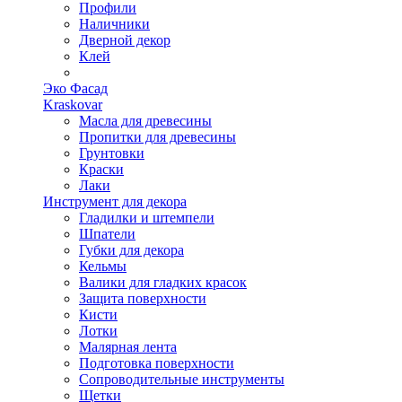
Профили
Наличники
Дверной декор
Клей
Эко Фасад
Kraskovar
Масла для древесины
Пропитки для древесины
Грунтовки
Краски
Лаки
Инструмент для декора
Гладилки и штемпели
Шпатели
Губки для декора
Кельмы
Валики для гладких красок
Защита поверхности
Кисти
Лотки
Малярная лента
Подготовка поверхности
Сопроводительные инструменты
Щетки