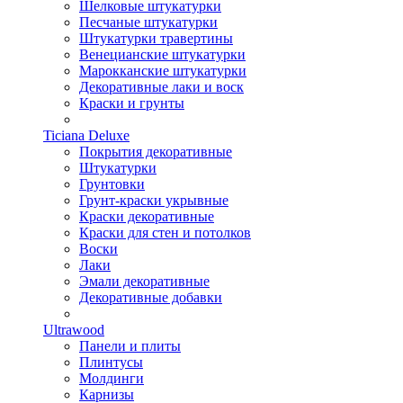
Шелковые штукатурки
Песчаные штукатурки
Штукатурки травертины
Венецианские штукатурки
Марокканские штукатурки
Декоративные лаки и воск
Краски и грунты
Ticiana Deluxe
Покрытия декоративные
Штукатурки
Грунтовки
Грунт-краски укрывные
Краски декоративные
Краски для стен и потолков
Воски
Лаки
Эмали декоративные
Декоративные добавки
Ultrawood
Панели и плиты
Плинтусы
Молдинги
Карнизы