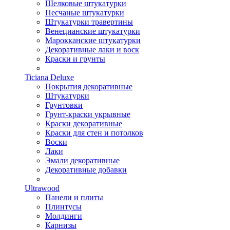
Шелковые штукатурки
Песчаные штукатурки
Штукатурки травертины
Венецианские штукатурки
Марокканские штукатурки
Декоративные лаки и воск
Краски и грунты
Ticiana Deluxe
Покрытия декоративные
Штукатурки
Грунтовки
Грунт-краски укрывные
Краски декоративные
Краски для стен и потолков
Воски
Лаки
Эмали декоративные
Декоративные добавки
Ultrawood
Панели и плиты
Плинтусы
Молдинги
Карнизы