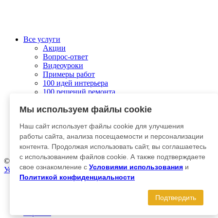
Все услуги
Акции
Вопрос-ответ
Видеоуроки
Примеры работ
100 идей интерьера
100 решений ремонта
Колеровка
Мы используем файлы cookie
О компании
Связаться с нами
Наш сайт использует файлы cookie для улучшения
Отправить заявку
Личный кабинет
работы сайта, анализа посещаемости и персонализации
Гарантия и возврат
контента. Продолжая использовать сайт, вы соглашаетесь
с использованием файлов cookie. А также подтверждаете
© 2012-2025 Kraska-Dekor
свое ознакомление с
Условиями использования
и
Условия использования
|
Политика конфиденциальности
Политикой конфиденциальности
Главная
Каталог
Подтвердить
Эффекты
Корзина