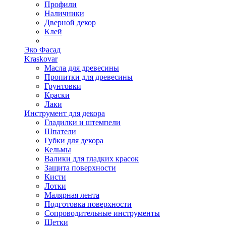
Профили
Наличники
Дверной декор
Клей
Эко Фасад
Kraskovar
Масла для древесины
Пропитки для древесины
Грунтовки
Краски
Лаки
Инструмент для декора
Гладилки и штемпели
Шпатели
Губки для декора
Кельмы
Валики для гладких красок
Защита поверхности
Кисти
Лотки
Малярная лента
Подготовка поверхности
Сопроводительные инструменты
Щетки