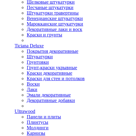
Шелковые штукатурки
Песчаные штукатурки
Штукатурки травертины
Венецианские штукатурки
Марокканские штукатурки
Декоративные лаки и воск
Краски и грунты
Ticiana Deluxe
Покрытия декоративные
Штукатурки
Грунтовки
Грунт-краски укрывные
Краски декоративные
Краски для стен и потолков
Воски
Лаки
Эмали декоративные
Декоративные добавки
Ultrawood
Панели и плиты
Плинтусы
Молдинги
Карнизы