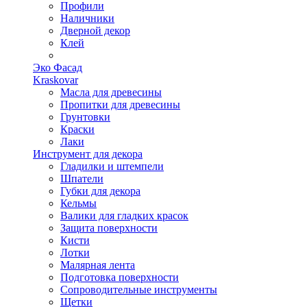
Профили
Наличники
Дверной декор
Клей
Эко Фасад
Kraskovar
Масла для древесины
Пропитки для древесины
Грунтовки
Краски
Лаки
Инструмент для декора
Гладилки и штемпели
Шпатели
Губки для декора
Кельмы
Валики для гладких красок
Защита поверхности
Кисти
Лотки
Малярная лента
Подготовка поверхности
Сопроводительные инструменты
Щетки