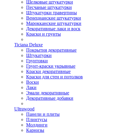
Шелковые штукатурки
Песчаные штукатурки
Штукатурки травертины
Венецианские штукатурки
Марокканские штукатурки
Декоративные лаки и воск
Краски и грунты
Ticiana Deluxe
Покрытия декоративные
Штукатурки
Грунтовки
Грунт-краски укрывные
Краски декоративные
Краски для стен и потолков
Воски
Лаки
Эмали декоративные
Декоративные добавки
Ultrawood
Панели и плиты
Плинтусы
Молдинги
Карнизы