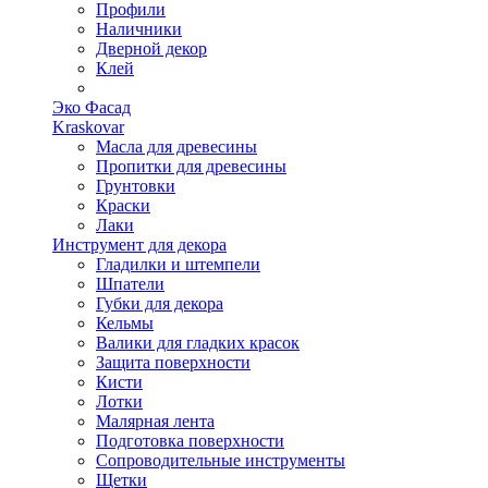
Профили
Наличники
Дверной декор
Клей
Эко Фасад
Kraskovar
Масла для древесины
Пропитки для древесины
Грунтовки
Краски
Лаки
Инструмент для декора
Гладилки и штемпели
Шпатели
Губки для декора
Кельмы
Валики для гладких красок
Защита поверхности
Кисти
Лотки
Малярная лента
Подготовка поверхности
Сопроводительные инструменты
Щетки