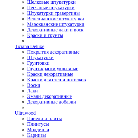
Шелковые штукатурки
Песчаные штукатурки
Штукатурки травертины
Венецианские штукатурки
Марокканские штукатурки
Декоративные лаки и воск
Краски и грунты
Ticiana Deluxe
Покрытия декоративные
Штукатурки
Грунтовки
Грунт-краски укрывные
Краски декоративные
Краски для стен и потолков
Воски
Лаки
Эмали декоративные
Декоративные добавки
Ultrawood
Панели и плиты
Плинтусы
Молдинги
Карнизы