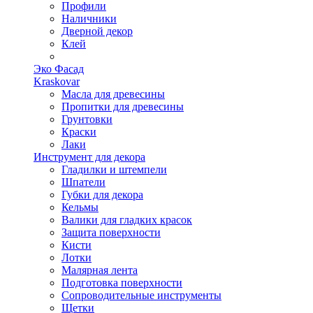
Профили
Наличники
Дверной декор
Клей
Эко Фасад
Kraskovar
Масла для древесины
Пропитки для древесины
Грунтовки
Краски
Лаки
Инструмент для декора
Гладилки и штемпели
Шпатели
Губки для декора
Кельмы
Валики для гладких красок
Защита поверхности
Кисти
Лотки
Малярная лента
Подготовка поверхности
Сопроводительные инструменты
Щетки