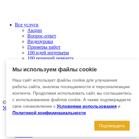
Все услуги
Акции
Вопрос-ответ
Видеоуроки
Примеры работ
100 идей интерьера
100 решений ремонта
Колеровка
Мы используем файлы cookie
О компании
Связаться с нами
Наш сайт использует файлы cookie для улучшения
Отправить заявку
Личный кабинет
работы сайта, анализа посещаемости и персонализации
Гарантия и возврат
контента. Продолжая использовать сайт, вы соглашаетесь
с использованием файлов cookie. А также подтверждаете
© 2012-2025 Kraska-Dekor
свое ознакомление с
Условиями использования
и
Условия использования
|
Политика конфиденциальности
Политикой конфиденциальности
Главная
Каталог
Подтвердить
Эффекты
Корзина