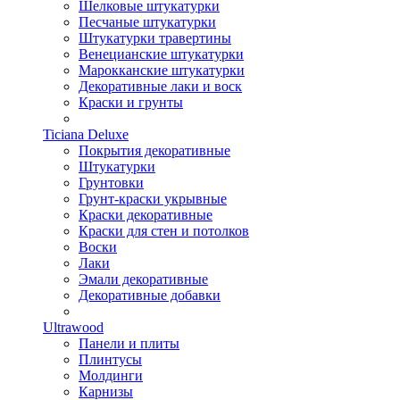
Шелковые штукатурки
Песчаные штукатурки
Штукатурки травертины
Венецианские штукатурки
Марокканские штукатурки
Декоративные лаки и воск
Краски и грунты
Ticiana Deluxe
Покрытия декоративные
Штукатурки
Грунтовки
Грунт-краски укрывные
Краски декоративные
Краски для стен и потолков
Воски
Лаки
Эмали декоративные
Декоративные добавки
Ultrawood
Панели и плиты
Плинтусы
Молдинги
Карнизы