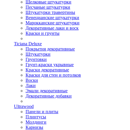
Шелковые штукатурки
Песчаные штукатурки
Штукатурки травертины
Венецианские штукатурки
Марокканские штукатурки
Декоративные лаки и воск
Краски и грунты
Ticiana Deluxe
Покрытия декоративные
Штукатурки
Грунтовки
Грунт-краски укрывные
Краски декоративные
Краски для стен и потолков
Воски
Лаки
Эмали декоративные
Декоративные добавки
Ultrawood
Панели и плиты
Плинтусы
Молдинги
Карнизы