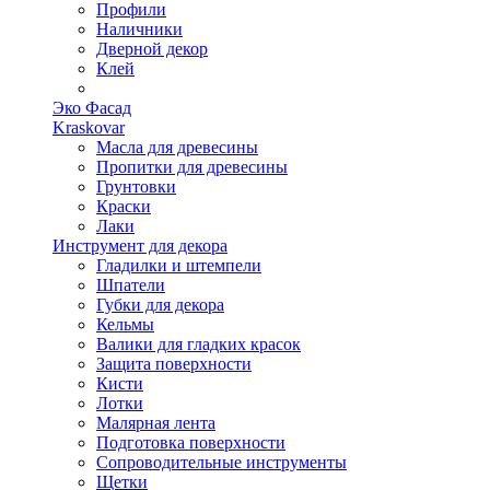
Профили
Наличники
Дверной декор
Клей
Эко Фасад
Kraskovar
Масла для древесины
Пропитки для древесины
Грунтовки
Краски
Лаки
Инструмент для декора
Гладилки и штемпели
Шпатели
Губки для декора
Кельмы
Валики для гладких красок
Защита поверхности
Кисти
Лотки
Малярная лента
Подготовка поверхности
Сопроводительные инструменты
Щетки