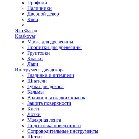
Профили
Наличники
Дверной декор
Клей
Эко Фасад
Kraskovar
Масла для древесины
Пропитки для древесины
Грунтовки
Краски
Лаки
Инструмент для декора
Гладилки и штемпели
Шпатели
Губки для декора
Кельмы
Валики для гладких красок
Защита поверхности
Кисти
Лотки
Малярная лента
Подготовка поверхности
Сопроводительные инструменты
Щетки