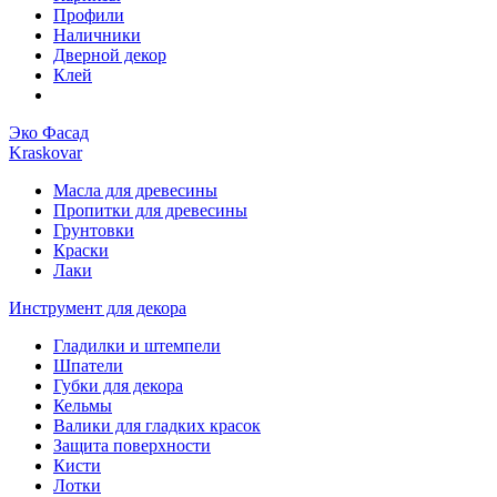
Профили
Наличники
Дверной декор
Клей
Эко Фасад
Kraskovar
Масла для древесины
Пропитки для древесины
Грунтовки
Краски
Лаки
Инструмент для декора
Гладилки и штемпели
Шпатели
Губки для декора
Кельмы
Валики для гладких красок
Защита поверхности
Кисти
Лотки