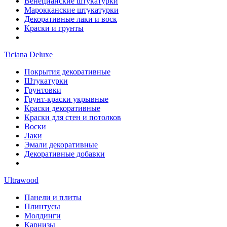
Венецианские штукатурки
Марокканские штукатурки
Декоративные лаки и воск
Краски и грунты
Ticiana Deluxe
Покрытия декоративные
Штукатурки
Грунтовки
Грунт-краски укрывные
Краски декоративные
Краски для стен и потолков
Воски
Лаки
Эмали декоративные
Декоративные добавки
Ultrawood
Панели и плиты
Плинтусы
Молдинги
Карнизы