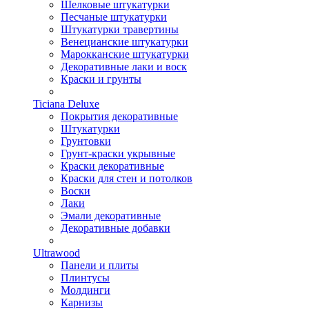
Шелковые штукатурки
Песчаные штукатурки
Штукатурки травертины
Венецианские штукатурки
Марокканские штукатурки
Декоративные лаки и воск
Краски и грунты
Ticiana Deluxe
Покрытия декоративные
Штукатурки
Грунтовки
Грунт-краски укрывные
Краски декоративные
Краски для стен и потолков
Воски
Лаки
Эмали декоративные
Декоративные добавки
Ultrawood
Панели и плиты
Плинтусы
Молдинги
Карнизы