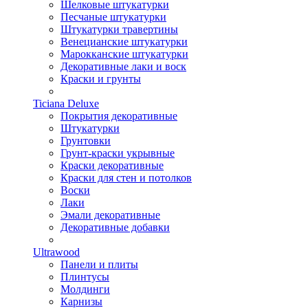
Шелковые штукатурки
Песчаные штукатурки
Штукатурки травертины
Венецианские штукатурки
Марокканские штукатурки
Декоративные лаки и воск
Краски и грунты
Ticiana Deluxe
Покрытия декоративные
Штукатурки
Грунтовки
Грунт-краски укрывные
Краски декоративные
Краски для стен и потолков
Воски
Лаки
Эмали декоративные
Декоративные добавки
Ultrawood
Панели и плиты
Плинтусы
Молдинги
Карнизы