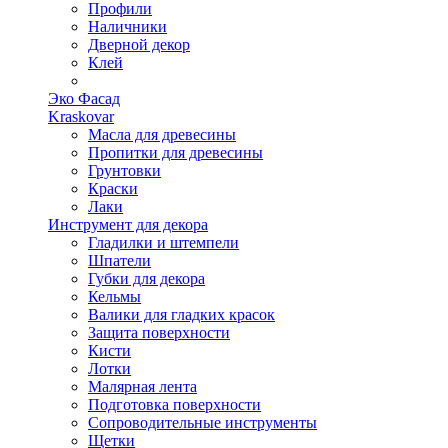
Профили
Наличники
Дверной декор
Клей
Эко Фасад
Kraskovar
Масла для древесины
Пропитки для древесины
Грунтовки
Краски
Лаки
Инструмент для декора
Гладилки и штемпели
Шпатели
Губки для декора
Кельмы
Валики для гладких красок
Защита поверхности
Кисти
Лотки
Малярная лента
Подготовка поверхности
Сопроводительные инструменты
Щетки