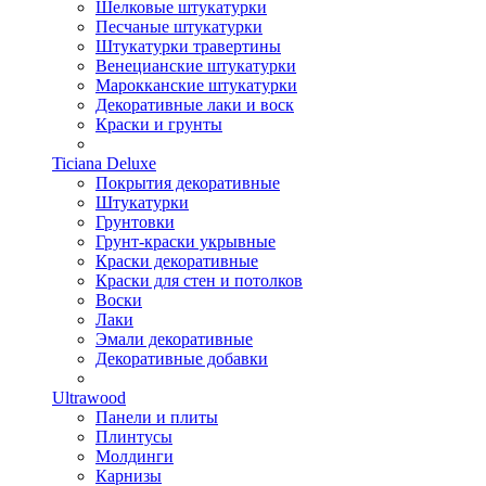
Шелковые штукатурки
Песчаные штукатурки
Штукатурки травертины
Венецианские штукатурки
Марокканские штукатурки
Декоративные лаки и воск
Краски и грунты
Ticiana Deluxe
Покрытия декоративные
Штукатурки
Грунтовки
Грунт-краски укрывные
Краски декоративные
Краски для стен и потолков
Воски
Лаки
Эмали декоративные
Декоративные добавки
Ultrawood
Панели и плиты
Плинтусы
Молдинги
Карнизы