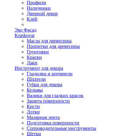
Профили
Наличники
Дверной декор
Клей
Эко Фасад
Kraskovar
Масла для древесины
Пропитки для древесины
Грунтовки
Краски
Лаки
Инструмент для декора
Гладилки и штемпели
Шпатели
Губки для декора
Кельмы
Валики для гладких красок
Защита поверхности
Кисти
Лотки
Малярная лента
Подготовка поверхности
Сопроводительные инструменты
Щетки