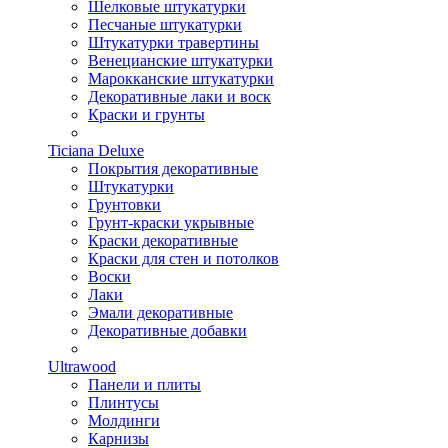
Шелковые штукатурки
Песчаные штукатурки
Штукатурки травертины
Венецианские штукатурки
Марокканские штукатурки
Декоративные лаки и воск
Краски и грунты
Ticiana Deluxe
Покрытия декоративные
Штукатурки
Грунтовки
Грунт-краски укрывные
Краски декоративные
Краски для стен и потолков
Воски
Лаки
Эмали декоративные
Декоративные добавки
Ultrawood
Панели и плиты
Плинтусы
Молдинги
Карнизы