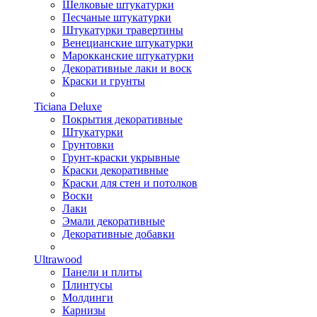
Шелковые штукатурки
Песчаные штукатурки
Штукатурки травертины
Венецианские штукатурки
Марокканские штукатурки
Декоративные лаки и воск
Краски и грунты
Ticiana Deluxe
Покрытия декоративные
Штукатурки
Грунтовки
Грунт-краски укрывные
Краски декоративные
Краски для стен и потолков
Воски
Лаки
Эмали декоративные
Декоративные добавки
Ultrawood
Панели и плиты
Плинтусы
Молдинги
Карнизы