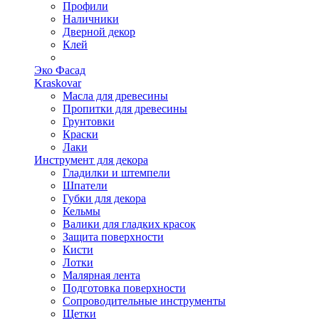
Профили
Наличники
Дверной декор
Клей
Эко Фасад
Kraskovar
Масла для древесины
Пропитки для древесины
Грунтовки
Краски
Лаки
Инструмент для декора
Гладилки и штемпели
Шпатели
Губки для декора
Кельмы
Валики для гладких красок
Защита поверхности
Кисти
Лотки
Малярная лента
Подготовка поверхности
Сопроводительные инструменты
Щетки