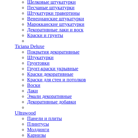
Шелковые штукатурки
Песчаные штукатурки
Штукатурки травертины
Венецианские штукатурки
Марокканские штукатурки
Декоративные лаки и воск
Краски и грунты
Ticiana Deluxe
Покрытия декоративные
Штукатурки
Грунтовки
Грунт-краски укрывные
Краски декоративные
Краски для стен и потолков
Воски
Лаки
Эмали декоративные
Декоративные добавки
Ultrawood
Панели и плиты
Плинтусы
Молдинги
Карнизы