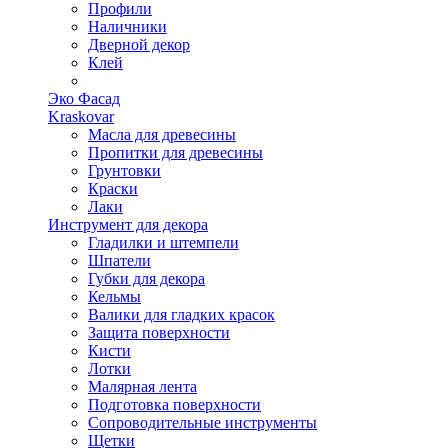
Профили
Наличники
Дверной декор
Клей
Эко Фасад
Kraskovar
Масла для древесины
Пропитки для древесины
Грунтовки
Краски
Лаки
Инструмент для декора
Гладилки и штемпели
Шпатели
Губки для декора
Кельмы
Валики для гладких красок
Защита поверхности
Кисти
Лотки
Малярная лента
Подготовка поверхности
Сопроводительные инструменты
Щетки