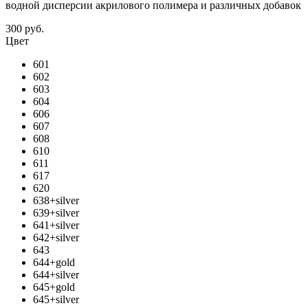
водной дисперсии акрилового полимера и различных добавок
300 руб.
Цвет
601
602
603
604
606
607
608
610
611
617
620
638+silver
639+silver
641+silver
642+silver
643
644+gold
644+silver
645+gold
645+silver