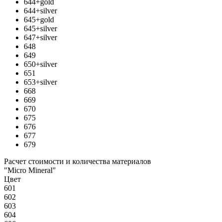
644+gold
644+silver
645+gold
645+silver
647+silver
648
649
650+silver
651
653+silver
668
669
670
675
676
677
679
Расчет стоимости и количества материалов
"Micro Mineral"
Цвет
601
602
603
604