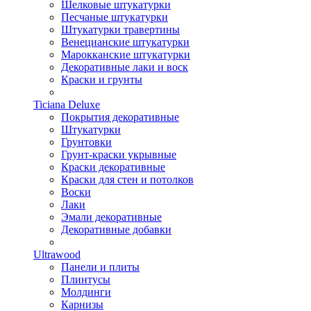
Шелковые штукатурки
Песчаные штукатурки
Штукатурки травертины
Венецианские штукатурки
Марокканские штукатурки
Декоративные лаки и воск
Краски и грунты
Ticiana Deluxe
Покрытия декоративные
Штукатурки
Грунтовки
Грунт-краски укрывные
Краски декоративные
Краски для стен и потолков
Воски
Лаки
Эмали декоративные
Декоративные добавки
Ultrawood
Панели и плиты
Плинтусы
Молдинги
Карнизы