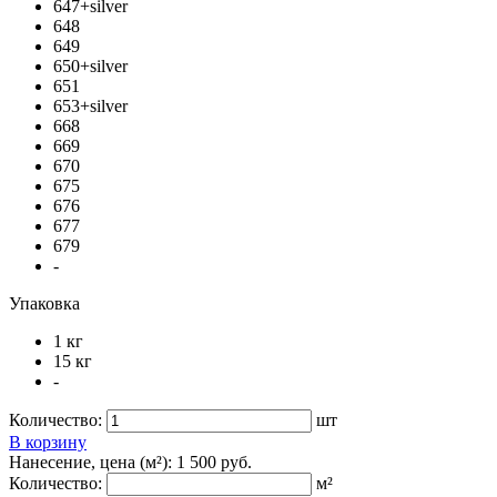
647+silver
648
649
650+silver
651
653+silver
668
669
670
675
676
677
679
-
Упаковка
1 кг
15 кг
-
Количество:
шт
В корзину
Нанесение, цена (м²):
1 500 руб.
Количество:
м²