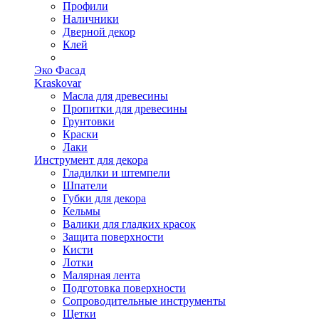
Профили
Наличники
Дверной декор
Клей
Эко Фасад
Kraskovar
Масла для древесины
Пропитки для древесины
Грунтовки
Краски
Лаки
Инструмент для декора
Гладилки и штемпели
Шпатели
Губки для декора
Кельмы
Валики для гладких красок
Защита поверхности
Кисти
Лотки
Малярная лента
Подготовка поверхности
Сопроводительные инструменты
Щетки