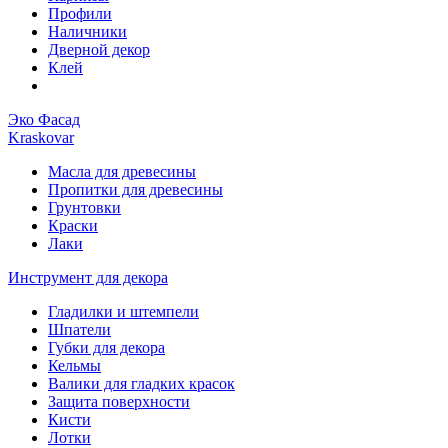
Профили
Наличники
Дверной декор
Клей
Эко Фасад
Kraskovar
Масла для древесины
Пропитки для древесины
Грунтовки
Краски
Лаки
Инструмент для декора
Гладилки и штемпели
Шпатели
Губки для декора
Кельмы
Валики для гладких красок
Защита поверхности
Кисти
Лотки