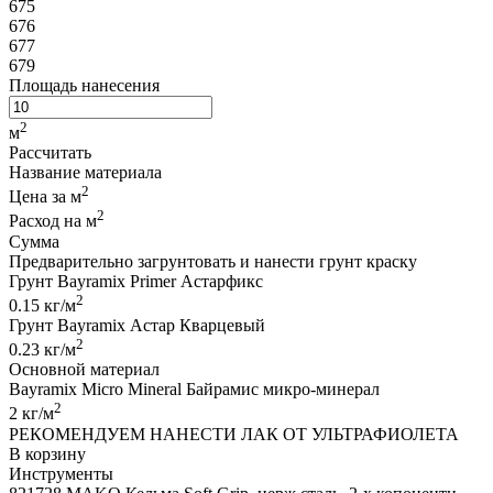
675
676
677
679
Площадь нанесения
2
м
Рассчитать
Название материала
2
Цена за м
2
Расход на м
Сумма
Предварительно загрунтовать и нанести грунт краску
Грунт Bayramix Primer Астарфикс
2
0.15
кг/м
Грунт Bayramix Астар Кварцевый
2
0.23
кг/м
Основной материал
Bayramix Micro Mineral Байрамис микро-минерал
2
2
кг/м
РЕКОМЕНДУЕМ НАНЕСТИ ЛАК ОТ УЛЬТРАФИОЛЕТА
В корзину
Инструменты