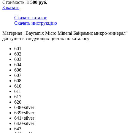
Стоимость:
1 500 руб.
Заказать
Скачать каталог
Скачать инструкцию
Материал "Bayramix Micro Mineral Байрамис микро-минерал"
доступен в следующих цветах по каталогу
601
602
603
604
606
607
608
610
611
617
620
638+silver
639+silver
641+silver
642+silver
643