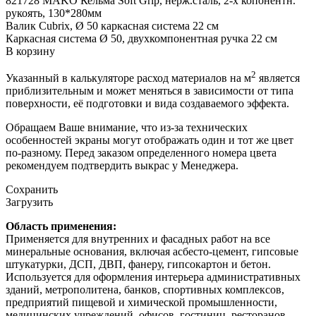
821728 MAKO Кельма Soft Grip, нерж.сталь, 2-х копонентн.
рукоять, 130*280мм
Валик Cubrix, Ø 50 каркасная система 22 см
Каркасная система Ø 50, двухкомпонентная ручка 22 см
В корзину
2
Указанный в калькуляторе расход материалов на м
является
приблизительным и может меняться в зависимости от типа
поверхности, её подготовки и вида создаваемого эффекта.
Обращаем Ваше внимание, что из-за технических
особенностей экраны могут отображать один и тот же цвет
по-разному. Перед заказом определенного номера цвета
рекомендуем подтвердить выкрас у Менеджера.
Сохранить
Загрузить
Область применения:
Применяется для внутренних и фасадных работ на все
минеральные основания, включая асбесто-цемент, гипсовые
штукатурки, ДСП, ДВП, фанеру, гипсокартон и бетон.
Используется для оформления интерьера административных
зданий, метрополитена, банков, спортивных комплексов,
предприятий пищевой и химической промышленности,
медицинских учреждений, офисов, гостиниц, ресторанов,